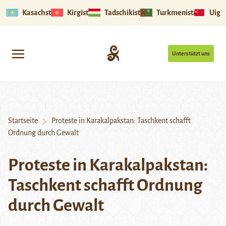
Kasachstan
Kirgistan
Tadschikistan
Turkmenistan
Uigu
Unterstützt uns
Startseite
Proteste in Karakalpakstan: Taschkent schafft
Ordnung durch Gewalt
Proteste in Karakalpakstan:
Taschkent schafft Ordnung
durch Gewalt