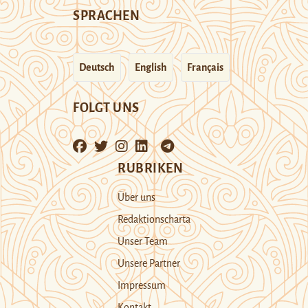
SPRACHEN
Deutsch
English
Français
FOLGT UNS
RUBRIKEN
Über uns
Redaktionscharta
Unser Team
Unsere Partner
Impressum
Kontakt