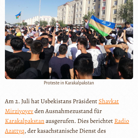
Proteste in Karakalpakstan
Am 2. Juli hat Usbekistans Präsident
Shavkat
Mirziyoyev
den Ausnahmezustand für
Karakalpakstan
ausgerufen. Dies berichtet
Radio
Azattyq
, der kasachstanische Dienst des