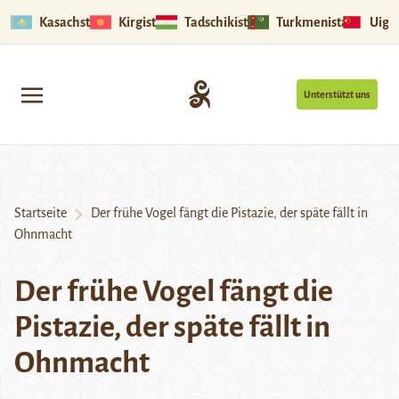
Kasachstan
Kirgistan
Tadschikistan
Turkmenistan
Uigu
Unterstützt uns
Startseite
Der frühe Vogel fängt die Pistazie, der späte fällt in
Ohnmacht
Der frühe Vogel fängt die
Pistazie, der späte fällt in
Ohnmacht