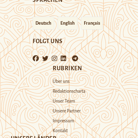
SPRACHEN
Deutsch
English
Français
FOLGT UNS
RUBRIKEN
Über uns
Redaktionscharta
Unser Team
Unsere Partner
Impressum
Kontakt