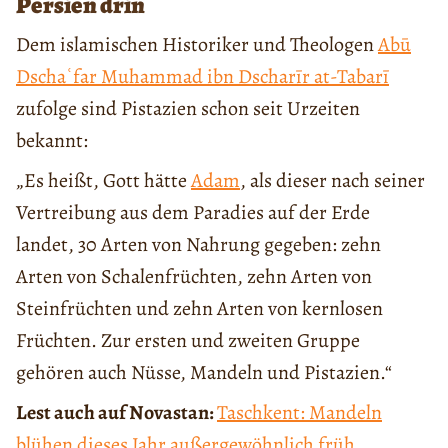
Persien drin
Dem islamischen Historiker und Theologen
Abū
Dschaʿfar Muhammad ibn Dscharīr at-Tabarī
zufolge sind Pistazien schon seit Urzeiten
bekannt:
„Es heißt, Gott hätte
Adam
, als dieser nach seiner
Vertreibung aus dem Paradies auf der Erde
landet, 30 Arten von Nahrung gegeben: zehn
Arten von Schalenfrüchten, zehn Arten von
Steinfrüchten und zehn Arten von kernlosen
Früchten. Zur ersten und zweiten Gruppe
gehören auch Nüsse, Mandeln und Pistazien.“
Lest auch auf Novastan:
Taschkent: Mandeln
blühen dieses Jahr außergewöhnlich früh