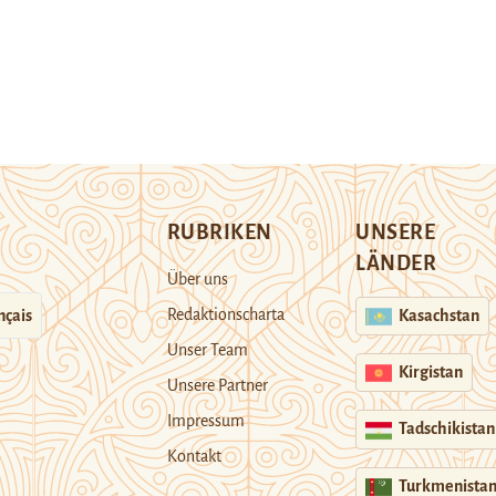
RUBRIKEN
UNSERE
LÄNDER
Über uns
Redaktionscharta
nçais
Kasachstan
Unser Team
Kirgistan
Unsere Partner
Impressum
Tadschikistan
Kontakt
Turkmenista