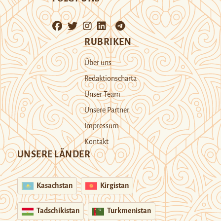
RUBRIKEN
Über uns
Redaktionscharta
Unser Team
Unsere Partner
Impressum
Kontakt
UNSERE LÄNDER
Kasachstan
Kirgistan
Tadschikistan
Turkmenistan