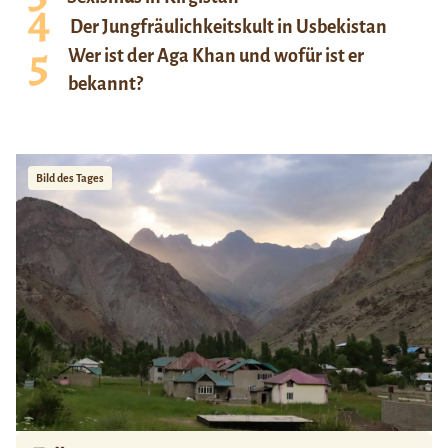
Der Jungfräulichkeitskult in Usbekistan
Wer ist der Aga Khan und wofür ist er
bekannt?
Bild des Tages