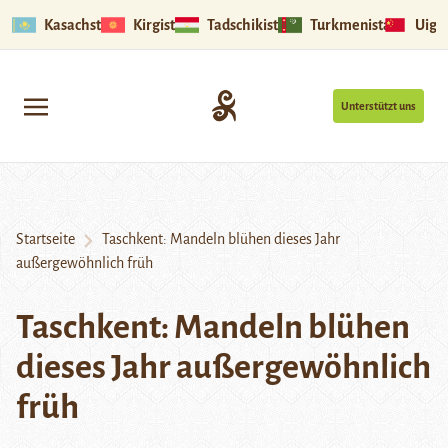
Kasachstan
Kirgistan
Tadschikistan
Turkmenistan
Uigu
Unterstützt uns
Startseite
Taschkent: Mandeln blühen dieses Jahr
außergewöhnlich früh
Taschkent: Mandeln blühen
dieses Jahr außergewöhnlich
früh