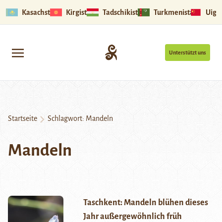
Kasachstan
Kirgistan
Tadschikistan
Turkmenistan
Uigu
Unterstützt uns
Startseite
Schlagwort:
Mandeln
Mandeln
Taschkent: Mandeln blühen dieses
Jahr außergewöhnlich früh