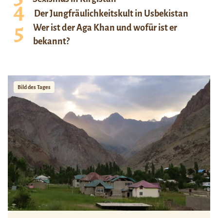
Der Jungfräulichkeitskult in Usbekistan
Wer ist der Aga Khan und wofür ist er
bekannt?
Bild des Tages