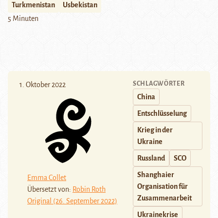
Turkmenistan
Usbekistan
5 Minuten
SCHLAGWÖRTER
1. Oktober 2022
China
Entschlüsselung
Krieg in der
Ukraine
Russland
SCO
Shanghaier
Emma Collet
Organisation für
Übersetzt von:
Robin Roth
Zusammenarbeit
Original (26. September 2022)
Ukrainekrise