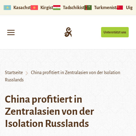
Kasachstan
Kirgistan
Tadschikistan
Turkmenistan
Uigu
Unterstützt uns
Startseite
China profitiert in Zentralasien von der Isolation
Russlands
China profitiert in
Zentralasien von der
Isolation Russlands