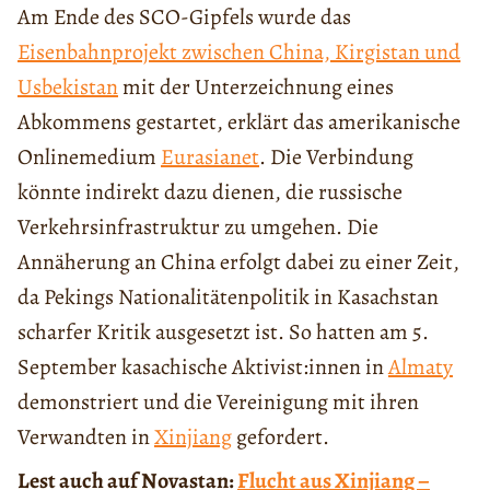
Am Ende des SCO-Gipfels wurde das
Eisenbahnprojekt zwischen China, Kirgistan und
Usbekistan
mit der Unterzeichnung eines
Abkommens gestartet, erklärt das amerikanische
Onlinemedium
Eurasianet
. Die Verbindung
könnte indirekt dazu dienen, die russische
Verkehrsinfrastruktur zu umgehen. Die
Annäherung an China erfolgt dabei zu einer Zeit,
da Pekings Nationalitätenpolitik in Kasachstan
scharfer Kritik ausgesetzt ist. So hatten am 5.
September kasachische Aktivist:innen in
Almaty
demonstriert und die Vereinigung mit ihren
Verwandten in
Xinjiang
gefordert.
Lest auch auf Novastan:
Flucht aus Xinjiang –