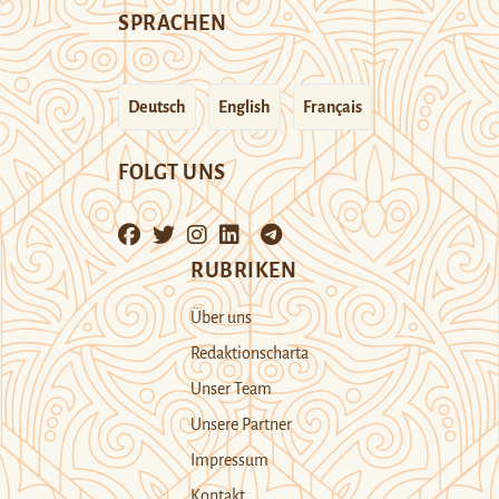
SPRACHEN
Deutsch
English
Français
FOLGT UNS
RUBRIKEN
Über uns
Redaktionscharta
Unser Team
Unsere Partner
Impressum
Kontakt