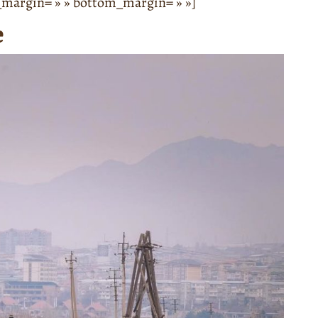
op_margin= » » bottom_margin= » »]
e