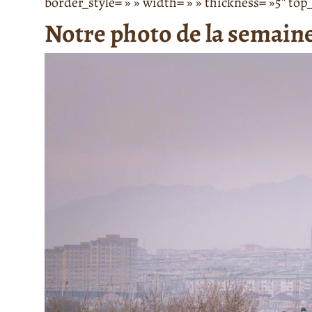
border_style= » » width= » » thickness= »5″ t
Notre photo de la semain