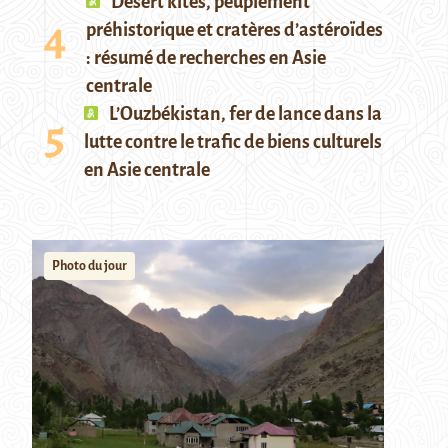
Desert kites, peuplement
préhistorique et cratères d’astéroïdes
: résumé de recherches en Asie
centrale
L’Ouzbékistan, fer de lance dans la
lutte contre le trafic de biens culturels
en Asie centrale
Photo du jour