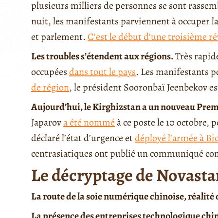
plusieurs milliers de personnes se sont rassemb
nuit, les manifestants parviennent à occuper l
et parlement.
C’est le début d’une troisième r
Les troubles s’étendent aux régions.
Très rapid
occupées
dans tout le pays
. Les manifestants p
de région
, le président Sooronbaï Jeenbekov e
Aujourd’hui, le Kirghizstan a un nouveau Premi
Japarov
a été nommé
à ce poste le 10 octobre, 
déclaré l’état d’urgence et
déployé l’armée à Bi
centrasiatiques ont publié un communiqué 
Le décryptage de Novasta
La route de la soie numérique chinoise, réalité
La présence des entreprises technologique chino