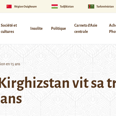
Région Ouïghoure
Tadjikistan
Turkménistan
Société et
Carnets d’Asie
Ach
Insolite
Politique
cultures
centrale
Phot
ion en 15 ans
Kirghizstan vit sa 
 ans