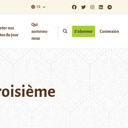
FR
Qui
eter nos
sommes-
S’abonner
Connexion
os du jour
nous
troisième