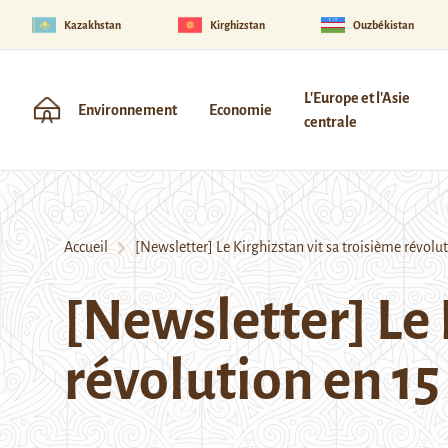
Kazakhstan
Kirghizstan
Ouzbékistan
L'Europe et l'Asie
Environnement
Economie
centrale
Accueil
[Newsletter] Le Kirghizstan vit sa troisième révolut
[Newsletter] Le 
révolution en 15