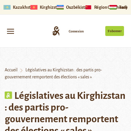
Kazakhstan
Kirghizstan
Ouzbékistan
Région Ouïghoure
Tadjik
S’abonner
Connexion
Accueil
Législatives au Kirghizstan : des partis pro-
gouvernement remportent des élections « sales »
Législatives au Kirghizstan
: des partis pro-
gouvernement remportent
des élections « sales »