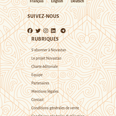
Français
English
Deutsch
SUIVEZ-NOUS
RUBRIQUES
S’abonner à Novastan
Le projet Novastan
Charte éditoriale
Equipe
Partenaires
Mentions légales
Contact
Conditions générales de vente