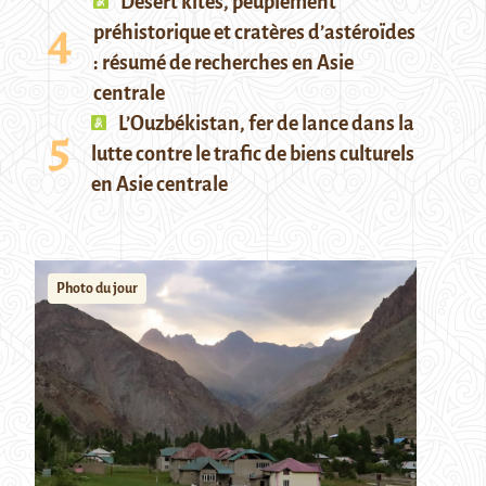
Desert kites, peuplement
préhistorique et cratères d’astéroïdes
: résumé de recherches en Asie
centrale
L’Ouzbékistan, fer de lance dans la
lutte contre le trafic de biens culturels
en Asie centrale
Photo du jour