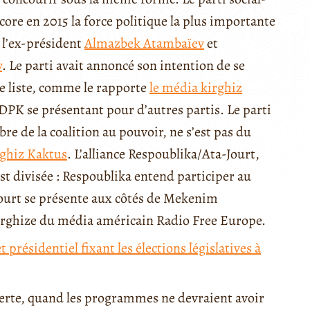
ore en 2015 la force politique la plus importante
e l’ex-président
Almazbek Atambaïev
et
v
. Le parti avait annoncé son intention de se
e liste, comme le rapporte
le média kirghiz
PK se présentant pour d’autres partis. Le parti
 de la coalition au pouvoir, ne s’est pas du
rghiz Kaktus
. L’alliance Respoublika/Ata-Jourt,
t divisée : Respoublika entend participer au
-Jourt se présente aux côtés de Mekenim
kirghize du média américain Radio Free Europe.
 présidentiel fixant les élections législatives à
uverte, quand les programmes ne devraient avoir