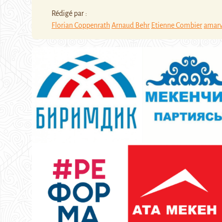
Rédigé par :
Florian Coppenrath
Arnaud Behr
Etienne Combier
amar