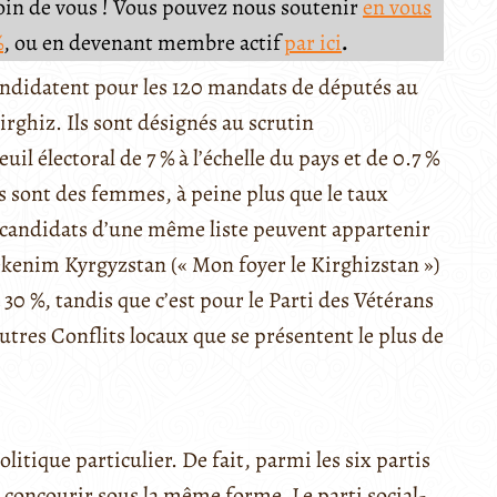
soin de vous ! Vous pouvez nous soutenir
en vous
%
, ou en devenant membre actif
par ici
.
candidatent pour les 120 mandats de députés au
rghiz. Ils sont désignés au scrutin
uil électoral de 7 % à l’échelle du pays et de 0.7 %
 sont des femmes, à peine plus que le taux
es candidats d’une même liste peuvent appartenir
kenim Kyrgyzstan (« Mon foyer le Kirghizstan »)
0 %, tandis que c’est pour le Parti des Vétérans
utres Conflits locaux que se présentent le plus de
itique particulier. De fait, parmi les six partis
t concourir sous la même forme. Le parti social-