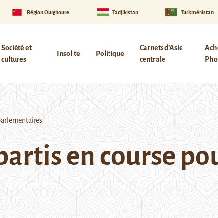
Région Ouïghoure
Tadjikistan
Turkménistan
Société et
Carnets d’Asie
Ach
Insolite
Politique
cultures
centrale
Phot
 parlementaires
partis en course pou