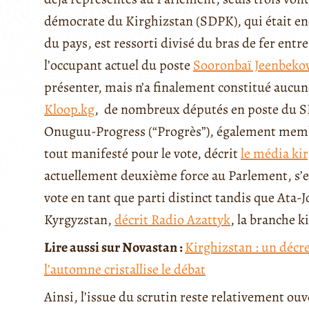
démocrate du Kirghizstan (SDPK), qui était enc
du pays, est ressorti divisé du bras de fer entr
l’occupant actuel du poste
Sooronbaï Jeenbeko
présenter, mais n’a finalement constitué aucun
Kloop.kg
, de nombreux députés en poste du SD
Onuguu-Progress (“Progrès”), également membre
tout manifesté pour le vote, décrit
le média ki
actuellement deuxième force au Parlement, s’es
vote en tant que parti distinct tandis que Ata
Kyrgyzstan,
décrit Radio Azattyk
, la branche 
Lire aussi sur Novastan :
Kirghizstan : un décret
l’automne cristallise le débat
Ainsi, l’issue du scrutin reste relativement o