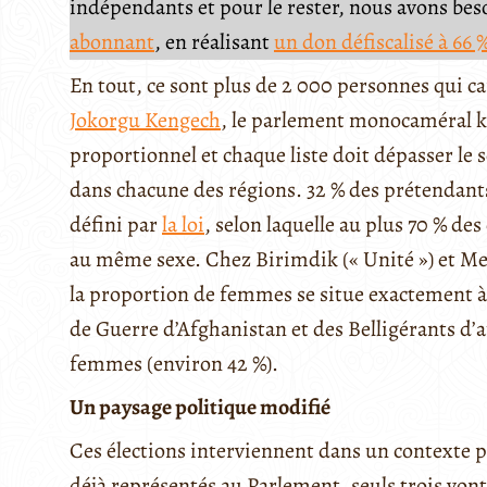
indépendants et pour le rester, nous avons be
abonnant
, en réalisant
un don défiscalisé à 66 
En tout, ce sont plus de 2 000 personnes qui 
Jokorgu Kengech
, le parlement monocaméral ki
proportionnel et chaque liste doit dépasser le se
dans chacune des régions. 32 % des prétendants
défini par
la loi
, selon laquelle au plus 70 % d
au même sexe. Chez Birimdik (« Unité ») et Me
la proportion de femmes se situe exactement à 3
de Guerre d’Afghanistan et des Belligérants d’a
femmes (environ 42 %).
Un paysage politique modifié
Ces élections interviennent dans un contexte pol
déjà représentés au Parlement, seuls trois von