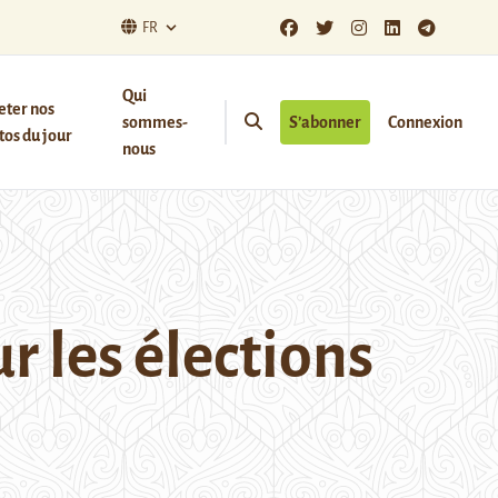
FR
Qui
eter nos
sommes-
S’abonner
Connexion
os du jour
nous
r les élections