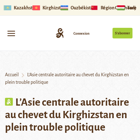
Kazakhstan
Kirghizstan
Ouzbékistan
Région Ouïghoure
Tadjik
S’abonner
Connexion
Accueil
L’Asie centrale autoritaire au chevet du Kirghizstan en
plein trouble politique
L’Asie centrale autoritaire
au chevet du Kirghizstan en
plein trouble politique