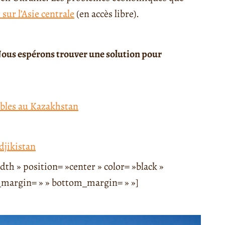
sur l’Asie centrale
(en accès libre).
ous espérons trouver une solution pour
ubles au Kazakhstan
djikistan
th » position= »center » color= »black »
op_margin= » » bottom_margin= » »]