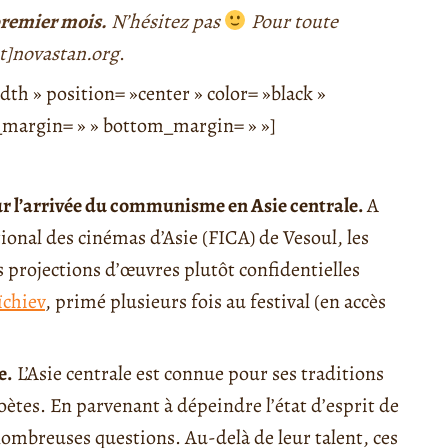
 premier mois.
N’hésitez pas
Pour toute
t]novastan.org
.
th » position= »center » color= »black »
op_margin= » » bottom_margin= » »]
sur l’arrivée du communisme en Asie centrale.
A
tional des cinémas d’Asie (FICA) de Vesoul, les
s projections d’œuvres plutôt confidentielles
ïchiev
, primé plusieurs fois au festival (en accès
e.
L’Asie centrale est connue pour ses traditions
poètes. En parvenant à dépeindre l’état d’esprit de
ombreuses questions. Au-delà de leur talent, ces