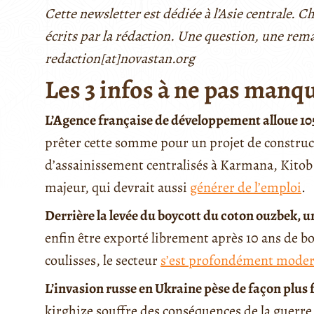
Cette newsletter est dédiée à l’Asie centrale. 
écrits par la rédaction. Une question, une rem
redaction[at]novastan.org
Les 3 infos à ne pas manq
L’Agence française de développement alloue 105
prêter cette somme pour un projet de construct
d’assainissement centralisés à Karmana, Kitob 
majeur, qui devrait aussi
générer de l’emploi
.
Derrière la levée du boycott du coton ouzbek, un
enfin être exporté librement après 10 ans de boy
coulisses, le secteur
s’est profondément moder
L’invasion russe en Ukraine pèse de façon plus 
kirghize souffre des conséquences de la guerr