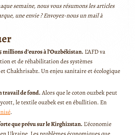
Chaque semaine, nous vous résumons les articles
arque, une envie ? Envoyez-nous un mail à
uer
 millions d’euros à l’Ouzbékistan.
L’AFD va
ion et de réhabilitation des systèmes
et Chakhrisabz. Un enjeu sanitaire et écologique
 travail de fond.
Alors que le coton ouzbek peut
cott, le textile ouzbek est en ébullition. En
nisé
.
forte que prévu sur le Kirghizstan.
L’économie
e en Ukraine. Les problèmes économiques que