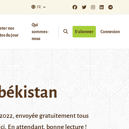
FR
Qui
eter nos
sommes-
S’abonner
Connexion
os du jour
nous
békistan
 2022,
envoyée gratuitement tous
ci
. En attendant, bonne lecture !