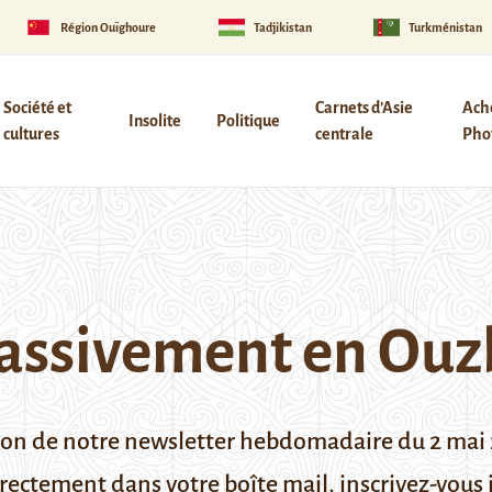
Région Ouïghoure
Tadjikistan
Turkménistan
Société et
Carnets d’Asie
Ach
Insolite
Politique
cultures
centrale
Phot
massivement en Ouz
ion de notre newsletter hebdomadaire du 2 mai
directement dans votre boîte mail,
inscrivez-vous i