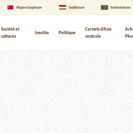
Région Ouïghoure
Tadjikistan
Turkménistan
Société et
Carnets d’Asie
Ach
Insolite
Politique
cultures
centrale
Phot