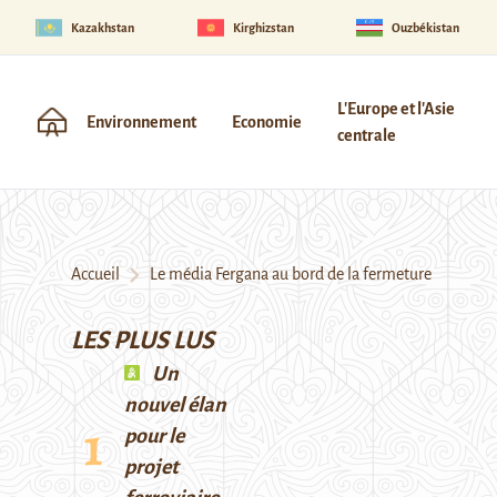
Kazakhstan
Kirghizstan
Ouzbékistan
L'Europe et l'Asie
Environnement
Economie
centrale
Accueil
Le média Fergana au bord de la fermeture
LES PLUS LUS
Un
nouvel élan
pour le
projet