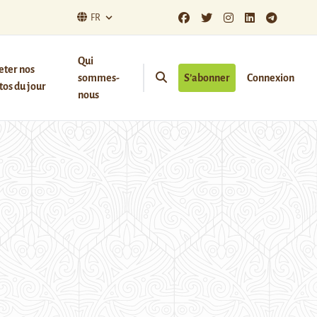
FR
Qui
eter nos
sommes-
S’abonner
Connexion
os du jour
nous