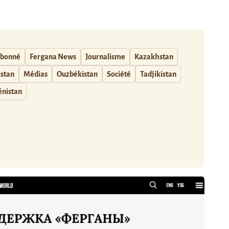
abonné
Fergana News
Journalisme
Kazakhstan
zstan
Médias
Ouzbékistan
Société
Tadjikistan
nistan