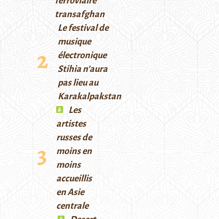
ferroviaire
transafghan
Le festival de
musique
électronique
Stihia n’aura
pas lieu au
Karakalpakstan
Les
artistes
russes de
moins en
moins
accueillis
en Asie
centrale