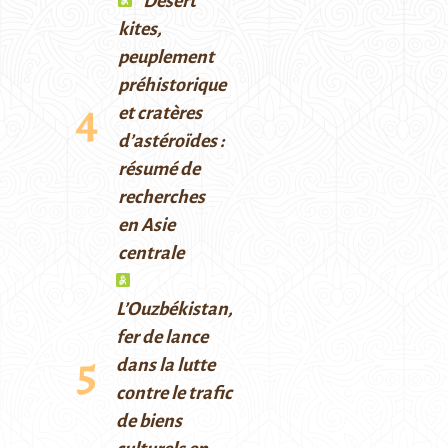
Desert
kites,
peuplement
préhistorique
et cratères
d’astéroïdes :
résumé de
recherches
en Asie
centrale
L’Ouzbékistan,
fer de lance
dans la lutte
contre le trafic
de biens