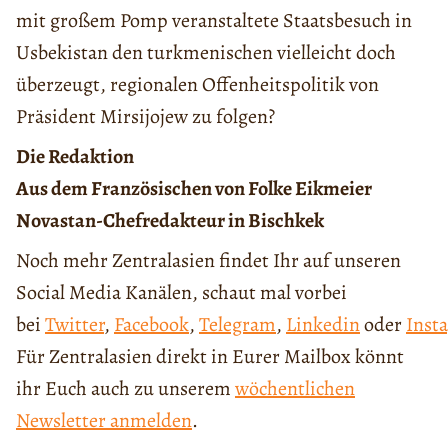
mit großem Pomp veranstaltete Staatsbesuch in
Usbekistan den turkmenischen vielleicht doch
überzeugt, regionalen Offenheitspolitik von
Präsident Mirsijojew zu folgen?
Die Redaktion
Aus dem Französischen von Folke Eikmeier
Novastan-Chefredakteur in Bischkek
Noch mehr Zentralasien findet Ihr auf unseren
Social Media Kanälen, schaut mal vorbei
bei
Twitter
,
Facebook
,
Telegram
,
Linkedin
oder
Inst
Für Zentralasien direkt in Eurer Mailbox könnt
ihr Euch auch zu unserem
wöchentlichen
Newsletter anmelden
.