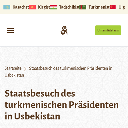
Kasachstan
Kirgistan
Tadschikistan
Turkmenistan
Uigu
Unterstützt uns
Startseite
Staatsbesuch des turkmenischen Präsidenten in
Usbekistan
Staatsbesuch des
turkmenischen Präsidenten
in Usbekistan