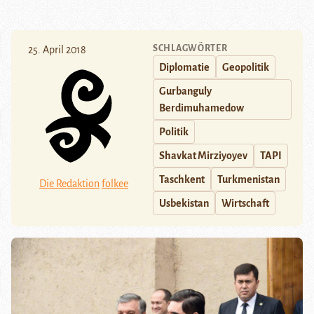
SCHLAGWÖRTER
25. April 2018
Diplomatie
Geopolitik
Gurbanguly
Berdimuhamedow
Politik
Shavkat Mirziyoyev
TAPI
Taschkent
Turkmenistan
Die Redaktion
folkee
Usbekistan
Wirtschaft