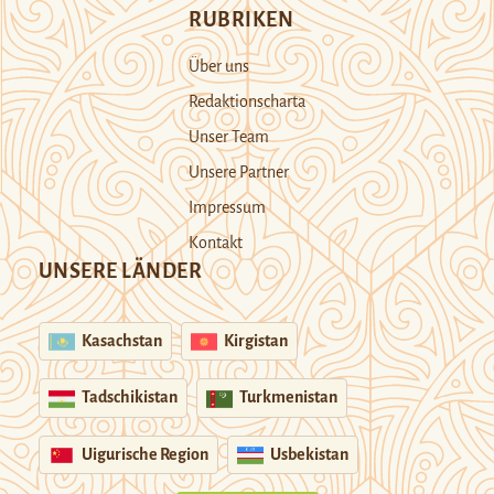
RUBRIKEN
Über uns
Redaktionscharta
Unser Team
Unsere Partner
Impressum
Kontakt
UNSERE LÄNDER
Kasachstan
Kirgistan
Tadschikistan
Turkmenistan
Uigurische Region
Usbekistan