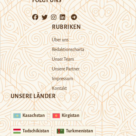
FOLGT UNS
RUBRIKEN
Über uns
Redaktionscharta
Unser Team
Unsere Partner
Impressum
Kontakt
UNSERE LÄNDER
Kasachstan
Kirgistan
Tadschikistan
Turkmenistan