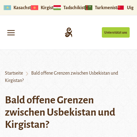
Kasachstan
Kirgistan
Tadschikistan
Turkmenistan
Uigu
Unterstützt uns
Startseite
Bald offene Grenzen zwischen Usbekistan und
Kirgistan?
Bald offene Grenzen
zwischen Usbekistan und
Kirgistan?