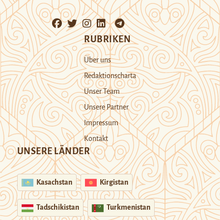
RUBRIKEN
Über uns
Redaktionscharta
Unser Team
Unsere Partner
Impressum
Kontakt
UNSERE LÄNDER
Kasachstan
Kirgistan
Tadschikistan
Turkmenistan