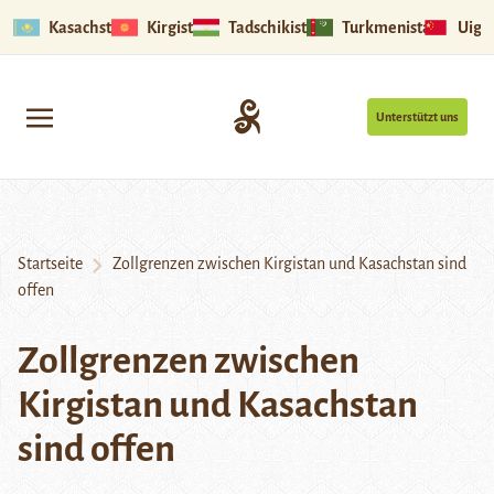
Kasachstan
Kirgistan
Tadschikistan
Turkmenistan
Uigu
Unterstützt uns
Startseite
Zollgrenzen zwischen Kirgistan und Kasachstan sind
offen
Zollgrenzen zwischen
Kirgistan und Kasachstan
sind offen