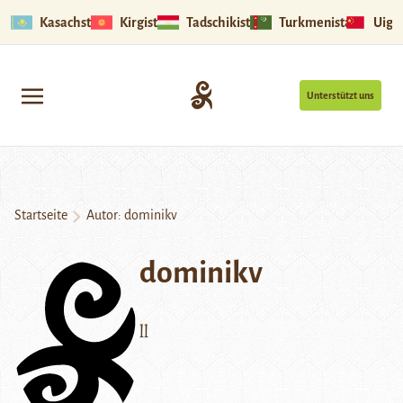
Kasachstan
Kirgistan
Tadschikistan
Turkmenistan
Uigu
Unterstützt uns
Startseite
Autor: dominikv
dominikv
ll