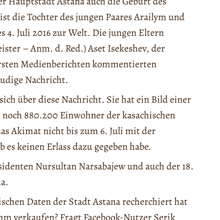
er Hauptstadt Astana auch die Geburt des
st die Tochter des jungen Paares Arailym und
4. Juli 2016 zur Welt. Die jungen Eltern
ter – Anm. d. Red.) Aset Isekeshev, der
ersten Medienberichten kommentierten
eudige Nachricht.
ich über diese Nachricht. Sie hat ein Bild einer
die noch 880.200 Einwohner der kasachischen
as Akimat nicht bis zum 6. Juli mit der
b es keinen Erlass dazu gegeben habe.
äsidenten Nursultan Narsabajew und auch der 18.
a.
stischen Daten der Stadt Astana recherchiert hat
umm verkaufen? Fragt Facebook-Nutzer Serik