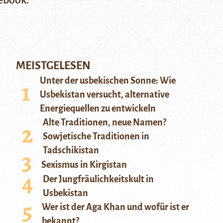
cebook.
MEISTGELESEN
Unter der usbekischen Sonne: Wie
Usbekistan versucht, alternative
Energiequellen zu entwickeln
Alte Traditionen, neue Namen?
Sowjetische Traditionen in
Tadschikistan
Sexismus in Kirgistan
Der Jungfräulichkeitskult in
Usbekistan
Wer ist der Aga Khan und wofür ist er
bekannt?