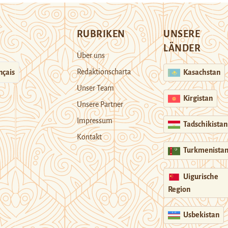
RUBRIKEN
UNSERE
LÄNDER
Über uns
Redaktionscharta
nçais
Kasachstan
Unser Team
Kirgistan
Unsere Partner
Impressum
Tadschikistan
Kontakt
Turkmenista
Uigurische
Region
Usbekistan