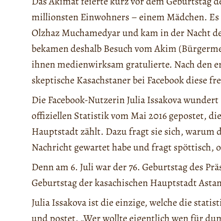
Das Akimat feierte kurz vor dem Geburtstag d
millionsten Einwohners – einem Mädchen. Es i
Olzhaz Muchamedyar und kam in der Nacht des 
bekamen deshalb Besuch vom Akim (Bürgermeis
ihnen medienwirksam gratulierte. Nach den 
skeptische Kasachstaner bei Facebook diese fr
Die Facebook-Nutzerin Julia Issakova wundert s
offiziellen Statistik vom Mai 2016 gepostet, 
Hauptstadt zählt. Dazu fragt sie sich, warum d
Nachricht gewartet habe und fragt spöttisch, o
Denn am 6. Juli war der 76. Geburtstag des Pr
Geburtstag der kasachischen Hauptstadt Astan
Julia Issakova ist die einzige, welche die stati
und postet. „Wer wollte eigentlich wen für d