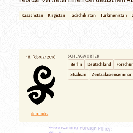
Februar VertreterInnen der deutschen Au
Kasachstan
Kirgistan
Tadschikistan
Turkmenistan
SCHLAGWÖRTER
18. Februar 2018
Berlin
Deutschland
Forschu
Studium
Zentralasienseminar
dominikv