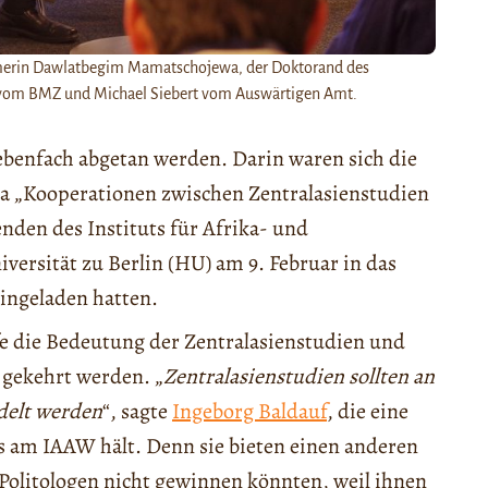
merin Dawlatbegim Mamatschojewa, der Doktorand des
hl vom BMZ und Michael Siebert vom Auswärtigen Amt.
Nebenfach abgetan werden. Darin waren sich die
 „Kooperationen zwischen Zentralasienstudien
enden des Instituts für Afrika- und
versität zu Berlin (HU) am 9. Februar in das
ingeladen hatten.
 die Bedeutung der Zentralasienstudien und
 gekehrt werden. „
Zentralasienstudien sollten an
ndelt werden
“, sagte
Ingeborg Baldauf
, die eine
s am IAAW hält. Denn sie bieten einen anderen
 Politologen nicht gewinnen könnten, weil ihnen