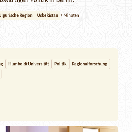
swärtigen Politik in Berlin.
Uigurische Region
Usbekistan
3 Minuten
ng
Humboldt Universität
Politik
Regionalforschung