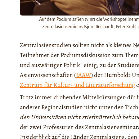
Auf dem Podium saßen (vlnr) die Workshopteilneh
Zentralasienseminars Björn Reichardt, Peter Kra
Zentralasienstudien sollten nicht als kleines 
Teilnehmer der Podiumsdiskussion zum Thema
und auswärtiger Politik“ einig, zu der Studier
Asienwissenschaften (
IAAW
) der Humboldt Uni
Zentrum für Kultur- und Literaturforschung
e
Trotz immer drohender Mittelkürzungen dürfe
anderer Regionalstudien nicht unter den Tisch
den Universitäten nicht stiefmütterlich beha
der zwei Professuren des Zentralasienseminar
Insiderblick auf die Länder Zentralasiens, den