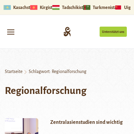
Kasachstan
Kirgistan
Tadschikistan
Turkmenistan
Uigu
Unterstützt uns
Startseite
Schlagwort:
Regionalforschung
Regionalforschung
Zentralasienstudien sind wichtig