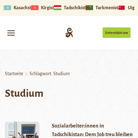
Kasachstan
Kirgistan
Tadschikistan
Turkmenistan
Uigu
Unterstützt uns
Startseite
Schlagwort:
Studium
Studium
Sozialarbeiter:innen in
Tadschikistan: Dem Job treu bleiben