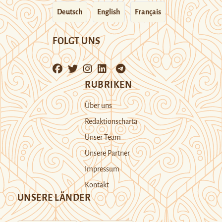
Deutsch
English
Français
FOLGT UNS
RUBRIKEN
Über uns
Redaktionscharta
Unser Team
Unsere Partner
Impressum
Kontakt
UNSERE LÄNDER