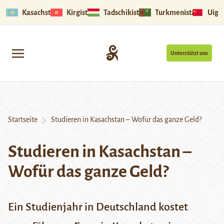
Kasachstan
Kirgistan
Tadschikistan
Turkmenistan
Uigu
Unterstützt uns
Startseite
Studieren in Kasachstan – Wofür das ganze Geld?
Studieren in Kasachstan –
Wofür das ganze Geld?
Ein Studienjahr in Deutschland kostet