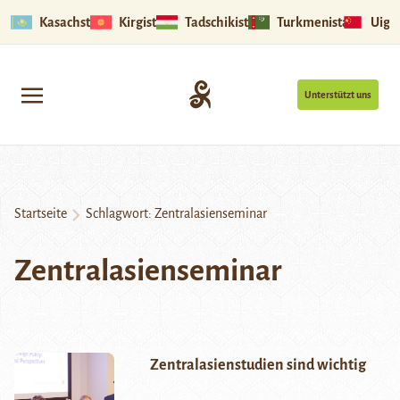
Kasachstan
Kirgistan
Tadschikistan
Turkmenistan
Uigu
Unterstützt uns
Startseite
Schlagwort:
Zentralasienseminar
Zentralasienseminar
Zentralasienstudien sind wichtig