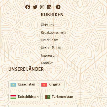
RUBRIKEN
Über uns
Redaktionscharta
Unser Team
Unsere Partner
Impressum
Kontakt
UNSERE LÄNDER
Kasachstan
Kirgistan
Tadschikistan
Turkmenistan