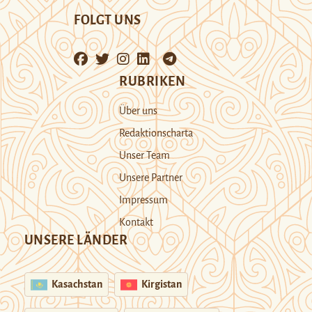
FOLGT UNS
RUBRIKEN
Über uns
Redaktionscharta
Unser Team
Unsere Partner
Impressum
Kontakt
UNSERE LÄNDER
Kasachstan
Kirgistan