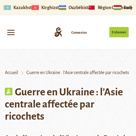
Kazakhstan
Kirghizstan
Ouzbékistan
Région Ouïghoure
Tadjik
S’abonner
Connexion
Accueil
Guerre en Ukraine : l’Asie centrale affectée par ricochets
Guerre en Ukraine : l’Asie
centrale affectée par
ricochets