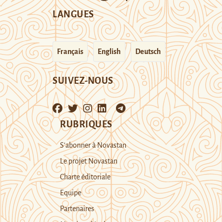
LANGUES
Français
English
Deutsch
SUIVEZ-NOUS
RUBRIQUES
S’abonner à Novastan
Le projet Novastan
Charte éditoriale
Equipe
Partenaires