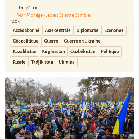
Rédigé par :
Jean Monéger-Leclerc
Etienne Combier
TAGS
Accès abonné
Asie centrale
Diplomatie
Economie
Géopolitique
Guerre
Guerre en Ukraine
Kazakhstan
Kirghizstan
Ouzbékistan
Politique
Russie
Tadjikistan
Ukraine