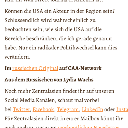
Können die USA ein Akteur in der Region sein?
Schlussendlich wird wahrscheinlich zu
beobachten sein, wie sich die USA auf die
Bereiche beschränken, die ich gerade genannt
habe. Nur ein radikaler Politikwechsel kann dies
verändern.
Im
russischen Original
auf CAA-Network
Aus dem Russischen von Lydia Wachs
Noch mehr Zentralasien findet ihr auf unseren
Social Media Kanälen, schaut mal vorbei
bei
Twitter
,
Facebook
,
Telegram
,
LinkedIn
oder
Inst
Für Zentralasien direkt in eurer Mailbox könnt ihr
euch auch zu unserem
wöchentlichen Newsletter