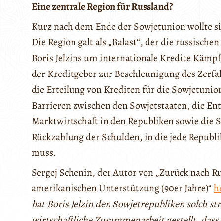
Eine zentrale Region für Russland?
Kurz nach dem Ende der Sowjetunion wollte sic
Die Region galt als „Balast“, der die russisch
Boris Jelzins um internationale Kredite Kämp
der Kreditgeber zur Beschleunigung des Zerfall
die Erteilung von Krediten für die Sowjetunio
Barrieren zwischen den Sowjetstaaten, die Ent
Marktwirtschaft in den Republiken sowie die 
Rückzahlung der Schulden, in die jede Republik
muss.
Sergej Schenin, der Autor von „Zurück nach Ru
amerikanischen Unterstützung (90er Jahre)“
h
hat Boris Jelzin den Sowjetrepubliken solch 
wirtschaftliche Zusammenarbeit gestellt, das