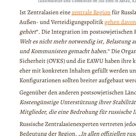
Tadschikistan und Usbekistan im Juli 2002 in Aktau, K
Ist Zentralasien eine
zentrale Region
für Russl
Außen- und Verteidigungspolitik
gehen davon
gehört
“. Die Integration im postsowjetische
Welt es nicht mehr notwendig ist, Belastung a
und Kommunisten gemacht haben.
“ Die Organ
Sicherheit (OVKS) und die EAWU haben ihre ku
eher mit konkreten Inhalten gefüllt werden un
Konfigurationen sollten breiter aufgebaut wer
Gegenüber den anderen postsowjetischen Länd
Kostengünstige Unterstützung ihrer Stabilität
Mitglieder, die eine Bedrohung für russische I
Russische Zentralasienexperten vertreten jed
Bedeutung der Region. „
In allen offiziellen r