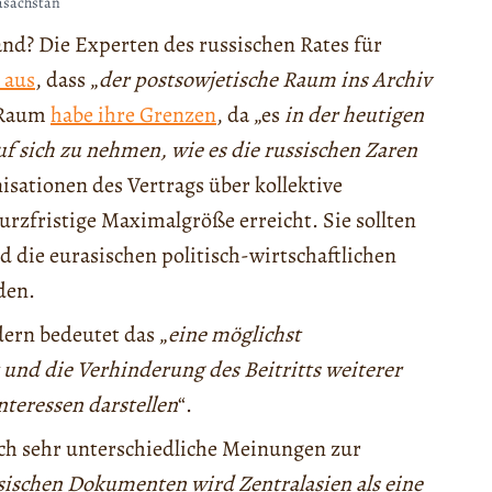
asachstan
and? Die Experten des russischen Rates für
 aus
, dass „
der postsowjetische Raum ins Archiv
n Raum
habe ihre Grenzen
, da „es
in der heutigen
uf sich zu nehmen, wie es die russischen Zaren
isationen des Vertrags über kollektive
rzfristige Maximalgröße erreicht. Sie sollten
d die eurasischen politisch-wirtschaftlichen
den.
ern bedeutet das „
eine möglichst
 und die Verhinderung des Beitritts weiterer
nteressen darstellen
“.
och sehr unterschiedliche Meinungen zur
ussischen Dokumenten wird Zentralasien als eine