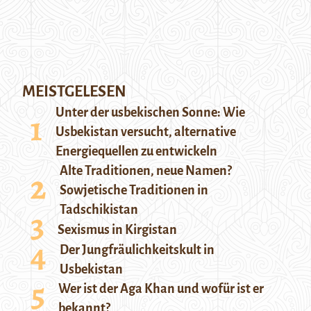
MEISTGELESEN
Unter der usbekischen Sonne: Wie
Usbekistan versucht, alternative
Energiequellen zu entwickeln
Alte Traditionen, neue Namen?
Sowjetische Traditionen in
Tadschikistan
Sexismus in Kirgistan
Der Jungfräulichkeitskult in
Usbekistan
Wer ist der Aga Khan und wofür ist er
bekannt?