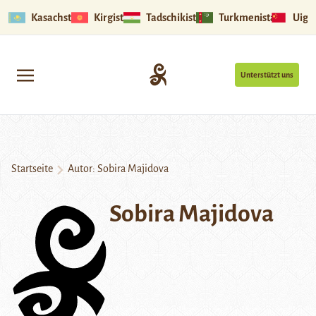
Kasachstan
Kirgistan
Tadschikistan
Turkmenistan
Uigu
Unterstützt uns
Startseite
Autor: Sobira Majidova
Sobira Majidova