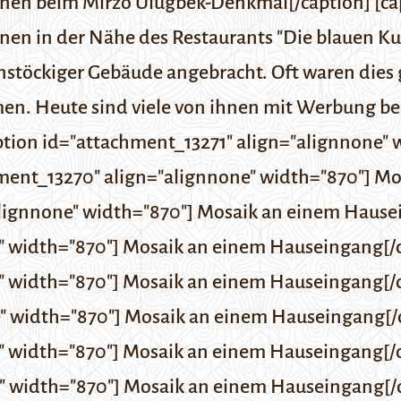
nnen beim Mirzo Ulugbek-Denkmal[/caption] [ca
nen in der Nähe des Restaurants "Die blauen Kup
stöckiger Gebäude angebracht. Oft waren dies 
men. Heute sind viele von ihnen mit Werbung be
ption id="attachment_13271" align="alignnone" 
hment_13270" align="alignnone" width="870"] Mos
alignnone" width="870"] Mosaik an einem Hausei
" width="870"] Mosaik an einem Hauseingang[/c
" width="870"] Mosaik an einem Hauseingang[/c
" width="870"] Mosaik an einem Hauseingang[/c
" width="870"] Mosaik an einem Hauseingang[/c
" width="870"] Mosaik an einem Hauseingang[/c