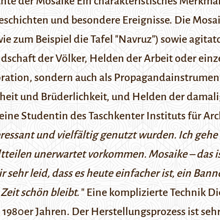
chte der Mosaike
Ein charakteristisches Merkmal
Geschichten und besondere Ereignisse. Die Mosai
ie zum Beispiel die Tafel "Navruz") sowie agita
undschaft der Völker, Helden der Arbeit oder ein
ration, sondern auch als Propagandainstrumente
chheit und Brüderlichkeit, und Helden der damal
eine Studentin des Taschkenter Instituts für Ar
teressant und vielfältig genutzt wurden. Ich geh
tteilen unerwartet vorkommen. Mosaike – das is
 sehr leid, dass es heute einfacher ist, ein Ban
Zeit schön bleibt.
"
Eine komplizierte Technik
Die
 1980er Jahren. Der Herstellungsprozess ist seh