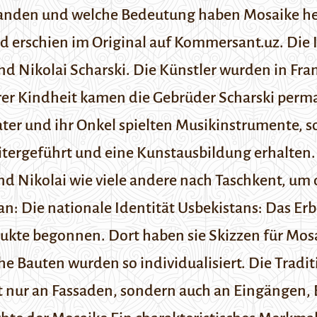
ntstanden und welche Bedeutung haben Mosaike h
d erschien im Original auf
Kommersant.uz
.
Die 
 Nikolai Scharski. Die Künstler wurden in Fran
rer Kindheit kamen die Gebrüder Scharski perma
ater und ihr Onkel spielten Musikinstrumente, s
eitergeführt und eine Kunstausbildung erhalten.
d Nikolai wie viele andere nach Taschkent, um 
tan:
Die nationale Identität Usbekistans: Das Er
odukte begonnen. Dort haben sie Skizzen für Mos
e Bauten wurden so individualisiert. Die Tradi
ht nur an Fassaden, sondern auch an Eingängen