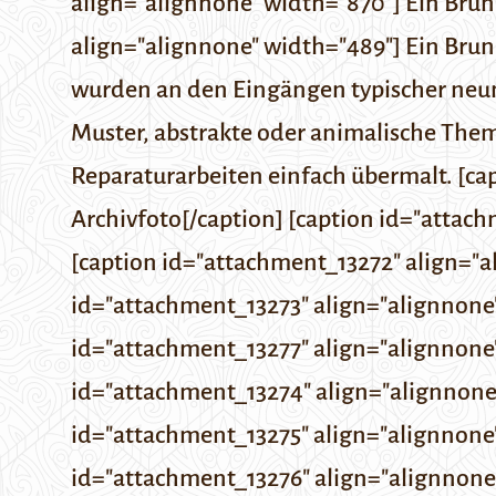
align="alignnone" width="870"] Ein Bru
align="alignnone" width="489"] Ein Brun
wurden an den Eingängen typischer neun
Muster, abstrakte oder animalische The
Reparaturarbeiten einfach übermalt. [ca
Archivfoto[/caption] [caption id="attac
[caption id="attachment_13272" align="
id="attachment_13273" align="alignnone
id="attachment_13277" align="alignnone
id="attachment_13274" align="alignnone
id="attachment_13275" align="alignnone
id="attachment_13276" align="alignnone