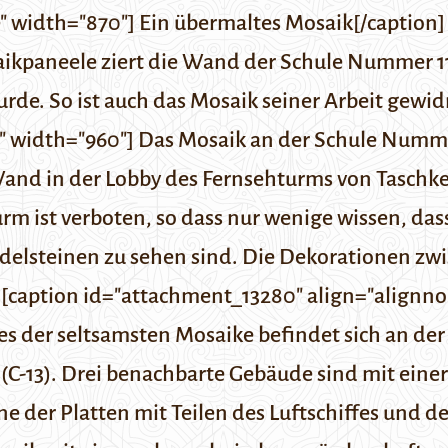
" width="870"] Ein übermaltes Mosaik[/caption
ikpaneele ziert die Wand der Schule Nummer 11
de. So ist auch das Mosaik seiner Arbeit gewid
" width="960"] Das Mosaik an der Schule Numme
 Wand in der Lobby des Fernsehturms von Tasch
m ist verboten, so dass nur wenige wissen, das
lsteinen zu sehen sind. Die Dekorationen zwis
. [caption id="attachment_13280" align="alignn
es der seltsamsten Mosaike befindet sich an d
 (C-13). Drei benachbarte Gebäude sind mit ei
 der Platten mit Teilen des Luftschiffes und de