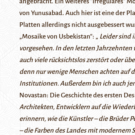
angebracht. Ein weiteres "irreguläres" Mo
von Yunusabad. Auch hier ist eine der Pla
Platten allerdings nicht ausgebessert w
„Mosaike von Usbekistan“: „
Leider sind
vorgesehen. In den letzten Jahrzehnten
auch viele rücksichtslos zerstört oder ü
denn nur wenige Menschen achten auf 
Institutionen. Außerdem bin ich auch jem
Novastan:
Die Geschichte des ersten Des
Architekten, Entwicklern auf die Wiede
erinnern, wie die Künstler – die Brüder 
– die Farben des Landes mit modernem 