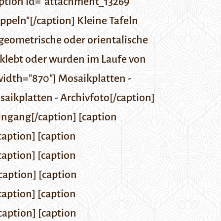
ption id="attachment_13269"
peln"[/caption] Kleine Tafeln
geometrische oder orientalische
klebt oder wurden im Laufe von
width="870"] Mosaikplatten -
aikplatten - Archivfoto[/caption]
ngang[/caption] [caption
aption] [caption
aption] [caption
aption] [caption
aption] [caption
aption] [caption