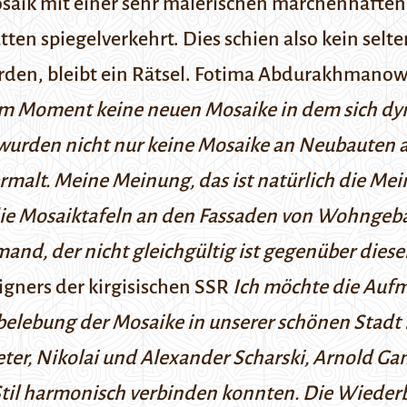
saik mit einer sehr malerischen märchenhaften Ta
tten spiegelverkehrt. Dies schien also kein selt
urden, bleibt ein Rätsel. Fotima Abdurakhmanow
 im Moment keine neuen Mosaike in dem sich d
 wurden nicht nur keine Mosaike an Neubauten 
bermalt. Meine Meinung, das ist natürlich die 
die Mosaiktafeln an den Fassaden von Wohnge
and, der nicht gleichgültig ist gegenüber diese
igners der kirgisischen SSR
Ich möchte die Aufm
rbelebung der Mosaike in unserer schönen Stadt
Peter, Nikolai und Alexander Scharski, Arnold Ga
Stil harmonisch verbinden konnten. Die Wiede