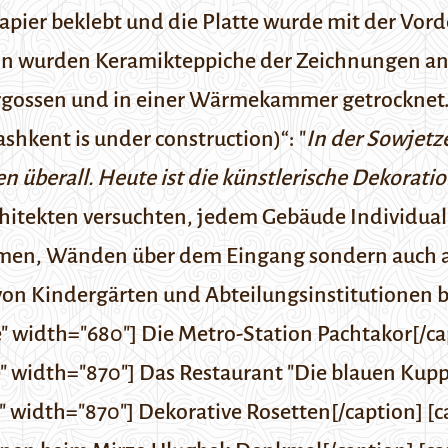
t Papier beklebt und die Platte wurde mit der Vo
ln wurden Keramikteppiche der Zeichnungen ange
ergossen und in einer Wärmekammer getrocknet
shkent is under construction)
“
: "
In der Sowjet
en überall. Heute ist die künstlerische Dekorat
hitekten versuchten, jedem Gebäude Individual
umen, Wänden über dem Eingang sondern auch a
on Kindergärten und Abteilungsinstitutionen b
 width="680"] Die Metro-Station Pachtakor[/ca
 width="870"] Das Restaurant "Die blauen Kuppe
 width="870"] Dekorative Rosetten[/caption] [