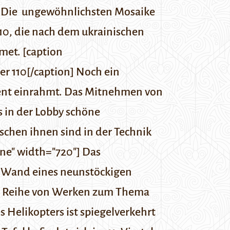
]
Die ungewöhnlichsten Mosaike
0, die nach dem ukrainischen
met. [caption
r 110[/caption] Noch ein
kent einrahmt. Das Mitnehmen von
s in der Lobby schöne
chen ihnen sind in der Technik
one" width="720"] Das
er Wand eines neunstöckigen
ner Reihe von Werken zum Thema
s Helikopters ist spiegelverkehrt