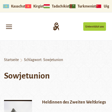
Kasachstan
Kirgistan
Tadschikistan
Turkmenistan
Uigu
Unterstützt uns
Startseite
Schlagwort:
Sowjetunion
Sowjetunion
Heldinnen des Zweiten Weltkriegs