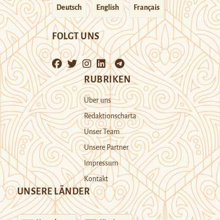
Deutsch
English
Français
FOLGT UNS
RUBRIKEN
Über uns
Redaktionscharta
Unser Team
Unsere Partner
Impressum
Kontakt
UNSERE LÄNDER