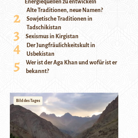
Energiequellen zu entwickeln
Alte Traditionen, neue Namen?
Sowjetische Traditionen in
Tadschikistan
Sexismus in Kirgistan
Der Jungfräulichkeitskult in
Usbekistan
Wer ist der Aga Khan und wofür ist er
bekannt?
Bild des Tages