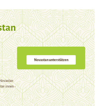
stan
Novastan unterstützen
 Novastan
ter:innen -