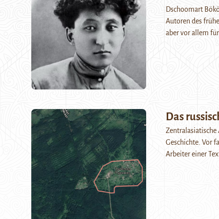
Dschoomart Bökön
Autoren des frühe
aber vor allem fü
Das russis
Zentralasiatische 
Geschichte. Vor f
Arbeiter einer Te