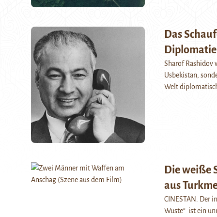
Das Schaufe
Diplomatie
Sharof Rashidov w
Usbekistan, sonde
Welt diplomatisch
Die weiße 
aus Turkme
CINESTAN. Der in
Wüste“ ist ein un