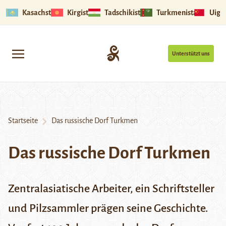
Kasachstan
Kirgistan
Tadschikistan
Turkmenistan
Uigu
Unterstützt uns
Startseite
Das russische Dorf Turkmen
Das russische Dorf Turkmen
Zentralasiatische Arbeiter, ein Schriftsteller
und Pilzsammler prägen seine Geschichte.