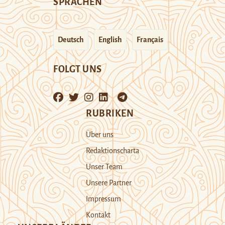
SPRACHEN
Deutsch
English
Français
FOLGT UNS
RUBRIKEN
Über uns
Redaktionscharta
Unser Team
Unsere Partner
Impressum
Kontakt