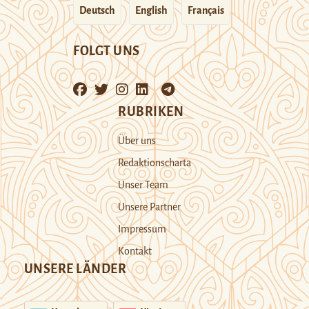
Deutsch
English
Français
FOLGT UNS
RUBRIKEN
Über uns
Redaktionscharta
Unser Team
Unsere Partner
Impressum
Kontakt
UNSERE LÄNDER