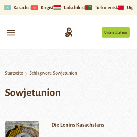
Kasachstan
Kirgistan
Tadschikistan
Turkmenistan
Uigu
Unterstützt uns
Startseite
Schlagwort:
Sowjetunion
Sowjetunion
Die Lenins Kasachstans