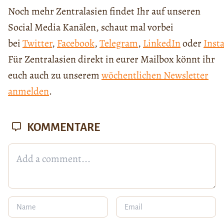
Noch mehr Zentralasien findet Ihr auf unseren
Social Media Kanälen, schaut mal vorbei
bei
Twitter
,
Facebook
,
Telegram
,
LinkedIn
oder
Inst
Für Zentralasien direkt in eurer Mailbox könnt ihr
euch auch zu unserem
wöchentlichen Newsletter
anmelden
.
KOMMENTARE