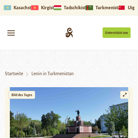
Kasachstan
Kirgistan
Tadschikistan
Turkmenistan
Uigu
Unterstützt uns
Startseite
Lenin in Turkmenistan
Bild des Tages