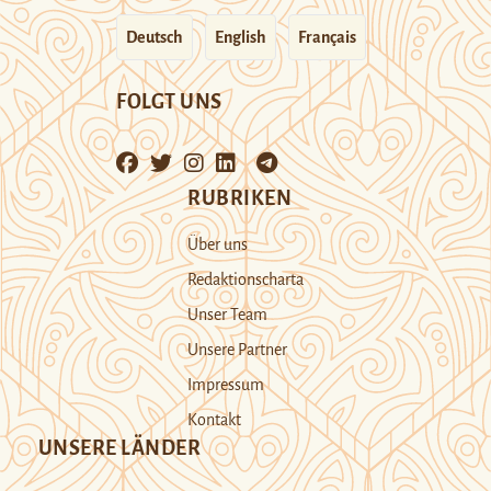
Deutsch
English
Français
FOLGT UNS
RUBRIKEN
Über uns
Redaktionscharta
Unser Team
Unsere Partner
Impressum
Kontakt
UNSERE LÄNDER