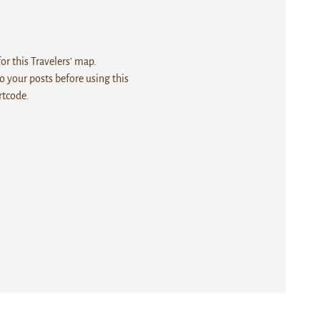
r this Travelers' map.
 your posts before using this
rtcode.