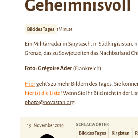
Geheimnisvoll
Bild des Tages
1Minute
Ein Militärradar in
Sarytasch
, in Südkirgisistan,
Grenze, das zu Sowjetzeiten das Nachbarland Ch
Foto:
Grégoire Ader
(Frankreich)
Hier
geht’s zu mehr Bildern des Tages. Sie kön
hier ist die Liste
! Wenn Sie Ihr Bild nicht in der Li
photo@novastan.org
.
SCHLAGWÖRTER
19. November 2019
Bild des Tages
Kirgistan
R