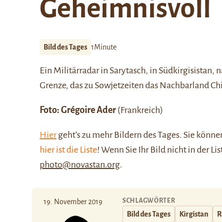
Geheimnisvoll
Bild des Tages
1Minute
Ein Militärradar in
Sarytasch
, in Südkirgisistan,
Grenze, das zu Sowjetzeiten das Nachbarland Ch
Foto:
Grégoire Ader
(Frankreich)
Hier
geht’s zu mehr Bildern des Tages. Sie kön
hier ist die Liste
! Wenn Sie Ihr Bild nicht in der Li
photo@novastan.org
.
SCHLAGWÖRTER
19. November 2019
Bild des Tages
Kirgistan
R