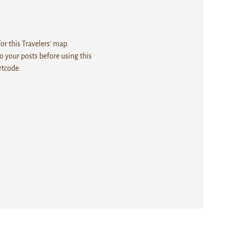
r this Travelers' map.
 your posts before using this
rtcode.