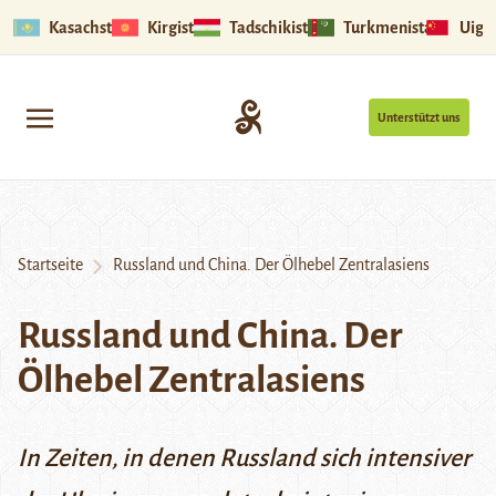
Kasachstan
Kirgistan
Tadschikistan
Turkmenistan
Uigu
Unterstützt uns
Startseite
Russland und China. Der Ölhebel Zentralasiens
Russland und China. Der
Ölhebel Zentralasiens
In Zeiten, in denen Russland sich intensiver