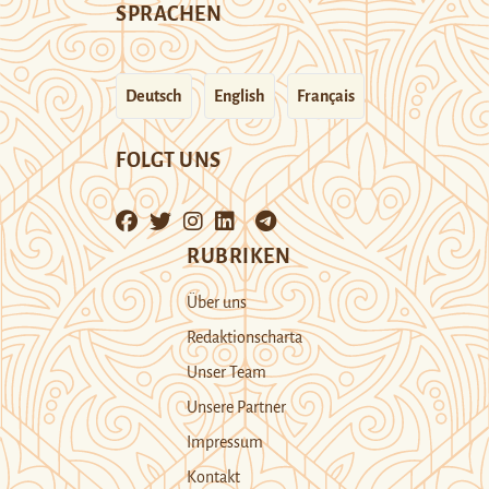
SPRACHEN
Deutsch
English
Français
FOLGT UNS
RUBRIKEN
Über uns
Redaktionscharta
Unser Team
Unsere Partner
Impressum
Kontakt