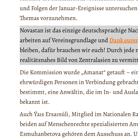
und Folgen der Januar-Ereignisse untersuchen
Themas vorzunehmen.
Novastan ist das einzige deutschsprachige Na
arbeiten auf Vereinsgrundlage und
Dank eurer
bleiben, dafür brauchen wir euch! Durch jede 
realitätsnahes Bild von Zentralasien zu vermit
Die Kommission wurde „Amanat“ getauft – ein 
ehrwürdigen Personen in Verbindung gebrach
bestimmt, eine Anwältin, die im In- und Ausl
bekannt ist.
Auch Ýaıs Ersaınúli, Mitglied im Nationalen Ra
beiden auf Menschenrechte spezialisierten A
Esmuhanbetova gehören dem Ausschuss an. Um 