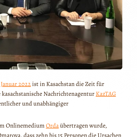
 Januar 2022
ist in Kasachstan die Zeit für
e kasachstanische Nachrichtenagentur
KazTAG
ffentlicher und unabhängiger
 vom Onlinemedium
Orda
übertragen wurde,
marova, dass zehn bis 15 Personen die Ursachen