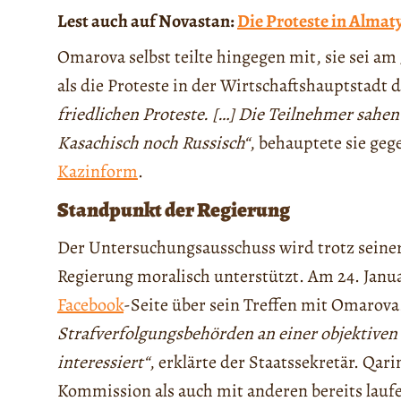
Lest auch auf Novastan:
Die Proteste in Almat
Omarova selbst teilte hingegen mit, sie sei am 
als die Proteste in der Wirtschaftshauptstadt
friedlichen Proteste. […] Die Teilnehmer sahe
Kasachisch noch Russisch“
, behauptete sie ge
Kazinform
.
Standpunkt der Regierung
Der Untersuchungsausschuss wird trotz seine
Regierung moralisch unterstützt. Am 24. Janua
Facebook
-Seite über sein Treffen mit Omarova
Strafverfolgungsbehörden an einer objektiven
interessiert“
, erklärte der Staatssekretär. Qar
Kommission als auch mit anderen bereits lauf