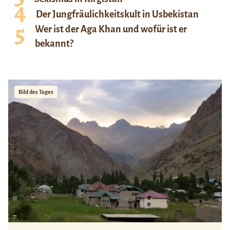
Der Jungfräulichkeitskult in Usbekistan
Wer ist der Aga Khan und wofür ist er
bekannt?
Bild des Tages