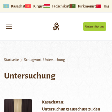
Kasachstan
Kirgistan
Tadschikistan
Turkmenistan
Uigu
Unterstützt uns
Startseite
Schlagwort:
Untersuchung
Untersuchung
Kasachstan:
Untersuchungsausschuss zu den