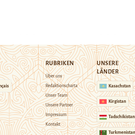
RUBRIKEN
UNSERE
LÄNDER
Über uns
Redaktionscharta
nçais
Kasachstan
Unser Team
Kirgistan
Unsere Partner
Impressum
Tadschikistan
Kontakt
Turkmenista