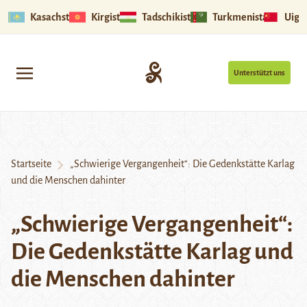
Kasachstan
Kirgistan
Tadschikistan
Turkmenistan
Uigu
Unterstützt uns
Startseite
„Schwierige Vergangenheit“: Die Gedenkstätte Karlag
und die Menschen dahinter
„Schwierige Vergangenheit“:
Die Gedenkstätte Karlag und
die Menschen dahinter