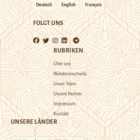
Deutsch
English
Français
FOLGT UNS
RUBRIKEN
Über uns
Redaktionscharta
Unser Team
Unsere Partner
Impressum
Kontakt
UNSERE LÄNDER