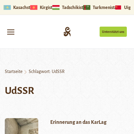
Kasachstan
Kirgistan
Tadschikistan
Turkmenistan
Uigu
Unterstützt uns
Startseite
Schlagwort:
UdSSR
UdSSR
Erinnerung an das KarLag