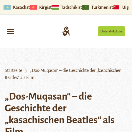
Kasachstan
Kirgistan
Tadschikistan
Turkmenistan
Uigu
Unterstützt uns
Startseite
„Dos-Muqasan“ – die Geschichte der „kasachischen
Beatles“ als Film
„Dos-Muqasan“ – die
Geschichte der
„kasachischen Beatles“ als
Film