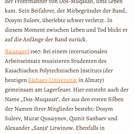
der Frontmänner von Dos-Muqasan, ums Leben
kam. Sein Beifahrer, der Mitbegründer der Band,
Dosym Suleev, überlebte schwer verletzt. In
diesem Moment zwischen Leben und Tod blickt er
auf die Anfänge der Band zurück.
Baıanauyl
1967: Bei einem internationalen
Arbeitseinsatz musizieren Studenten des
Kasachischen Polytechnischen Instituts (der
heutigen
Sátbaev-Universität
in Almaty)
gemeinsam am Lagerfeuer. Hier entsteht auch der
Name „Dos-Muqasan“, der aus den ersten Silben
der Namen ihrer Mitglieder besteht: Dosym
Suleev, Murat Qusaıynov, Qamit Sanbaev und
Alexander „Sanja“ Litwinow. Ebenfalls in