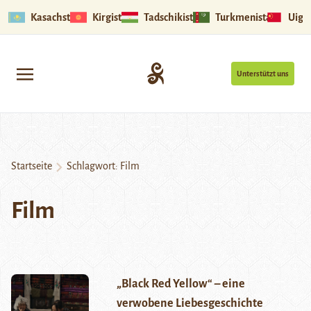
Kasachstan
Kirgistan
Tadschikistan
Turkmenistan
Uigu
Unterstützt uns
Startseite
Schlagwort:
Film
Film
„Black Red Yellow“ – eine
verwobene Liebesgeschichte