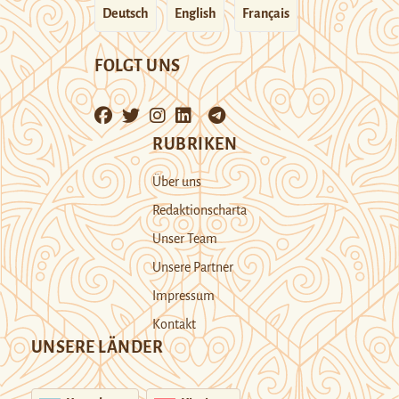
Deutsch
English
Français
FOLGT UNS
RUBRIKEN
Über uns
Redaktionscharta
Unser Team
Unsere Partner
Impressum
Kontakt
UNSERE LÄNDER