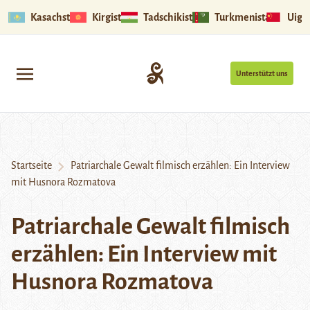
Kasachstan
Kirgistan
Tadschikistan
Turkmenistan
Uigu
Unterstützt uns
Startseite
Patriarchale Gewalt filmisch erzählen: Ein Interview
mit Husnora Rozmatova
Patriarchale Gewalt filmisch
erzählen: Ein Interview mit
Husnora Rozmatova