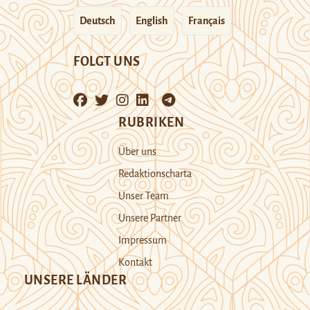
Deutsch
English
Français
FOLGT UNS
RUBRIKEN
Über uns
Redaktionscharta
Unser Team
Unsere Partner
Impressum
Kontakt
UNSERE LÄNDER