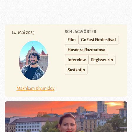
SCHLAGWÖRTER
14. Mai 2025
Film
GoEast Fimfestival
Husnora Rozmatova
Interview
Regisseurin
Sustxotin
Makhkam Khamidov