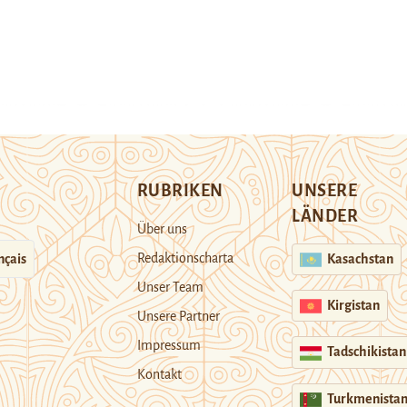
RUBRIKEN
UNSERE
LÄNDER
Über uns
Redaktionscharta
nçais
Kasachstan
Unser Team
Kirgistan
Unsere Partner
Impressum
Tadschikistan
Kontakt
Turkmenista