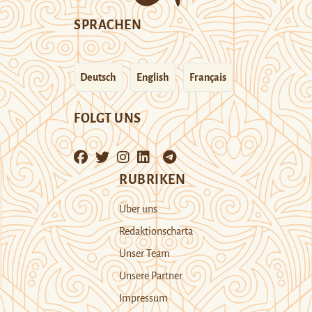
SPRACHEN
Deutsch
English
Français
FOLGT UNS
RUBRIKEN
Über uns
Redaktionscharta
Unser Team
Unsere Partner
Impressum