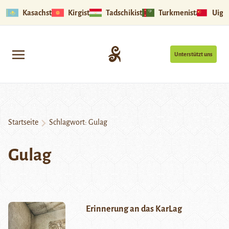
Kasachstan
Kirgistan
Tadschikistan
Turkmenistan
Uigu
Unterstützt uns
Startseite
Schlagwort:
Gulag
Gulag
Erinnerung an das KarLag