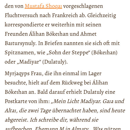
den von
Mustafa Shoqaı
vorgeschlagenen
Fluchtversuch nach Frankreich ab. Gleichzeitig
korrespondierte er weiterhin mit seinen
Freunden Álihan Bókeıhan und Ahmet
Baıtursynuly. In Briefen nannten sie sich oft mit
Spitznamen, wie „Sohn der Steppe“ (Bókeıhan)
oder „Madiyar“ (Dulatuly).
Myrjaqyps Frau, die ihn einmal im Lager
besuchte, hielt auf dem Rückweg bei Álihan
Bókeıhan an. Bald darauf erhielt Dulatuly eine
Postkarte von ihm:
„Mein Licht Madiyar. Gaıa und
Altaı, die zwei Tage übernachtet haben, sind heute
abgereist. Ich schreibe dir, während sie
aufbrechen. Ehemann M in Almaty. „Was nützen