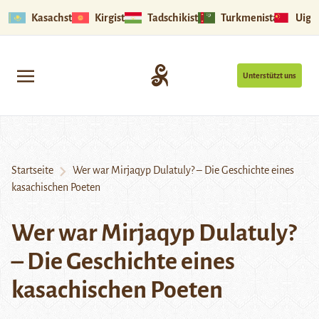
Kasachstan
Kirgistan
Tadschikistan
Turkmenistan
Uigu
Unterstützt uns
Startseite
Wer war Mirjaqyp Dulatuly? – Die Geschichte eines
kasachischen Poeten
Wer war Mirjaqyp Dulatuly?
– Die Geschichte eines
kasachischen Poeten