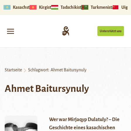
Kasachstan
Kirgistan
Tadschikistan
Turkmenistan
Uigu
Unterstützt uns
Startseite
Schlagwort:
Ahmet Baitursynuly
Ahmet Baitursynuly
Wer war Mirjaqyp Dulatuly? – Die
Geschichte eines kasachischen