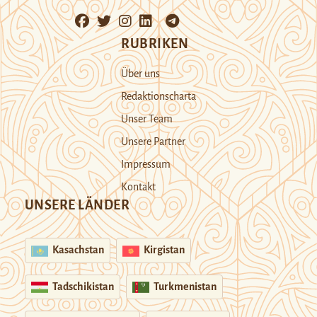
RUBRIKEN
Über uns
Redaktionscharta
Unser Team
Unsere Partner
Impressum
Kontakt
UNSERE LÄNDER
Kasachstan
Kirgistan
Tadschikistan
Turkmenistan